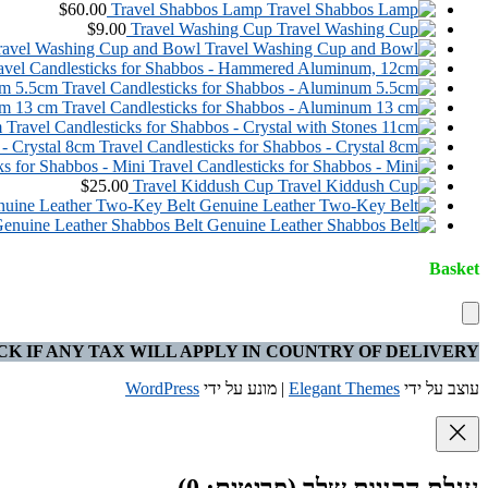
$
60.00
Travel Shabbos Lamp
$
9.00
Travel Washing Cup
ravel Washing Cup and Bowl
um 5.5cm
um 13 cm
m
 - Crystal 8cm
ks for Shabbos - Mini
$
25.00
Travel Kiddush Cup
uine Leather Two-Key Belt
enuine Leather Shabbos Belt
Basket
CK IF ANY TAX WILL APPLY IN COUNTRY OF DELIVERY
עוצב על ידי
Elegant Themes
| מונע על ידי
WordPress
עגלת הקניות שלך
(פריטים: 0)