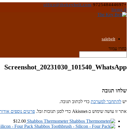
office@thekeybelt.com
+972548444697
0 Items
salebelt
בחרו עמוד
Screenshot_20231030_101540_WhatsApp
שלחו תגובה
יש
להתחבר למערכת
כדי לכתוב תגובה.
אתר זו עושה שימוש ב-Akismet כדי לסנן תגובות זבל.
פרטים נוספים אודות
$
12.00
Shabbos Thermometer
ilicon - Four Pack